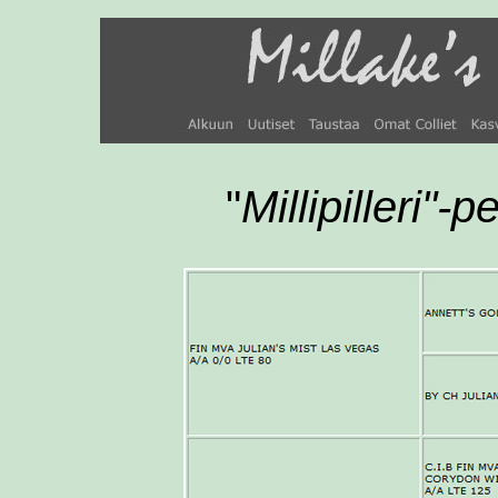
"
Millipilleri"-