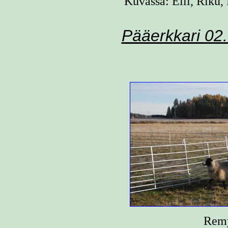
Kuvassa: Elli, Riku
Pääerkkari 02
Remy