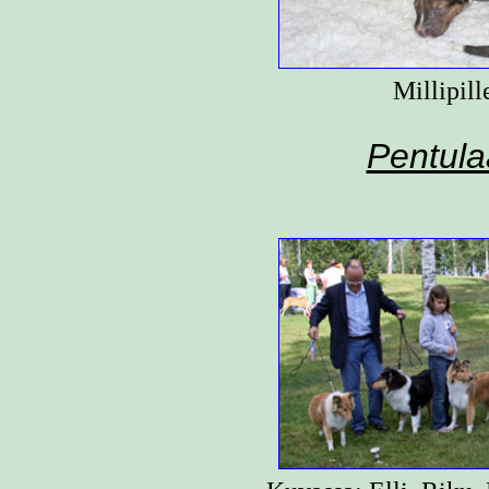
Millipill
Pentula