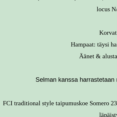
locus N
Korvat
Hampaat:
täysi h
Äänet & alusta
Selman kanssa harrastetaan ra
FCI traditional style taipumuskoe Somero 2
läpäist