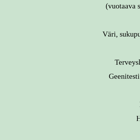
(vuotaava 
Väri, sukup
Terveys
Geenitesti
H