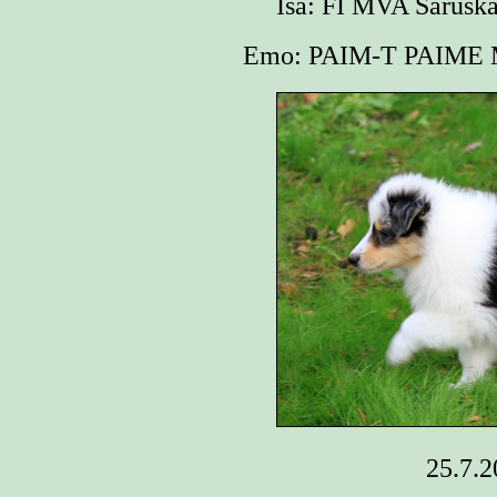
Isä: FI MVA Saruska
Emo: PAIM-T PAIME M
25.7.2