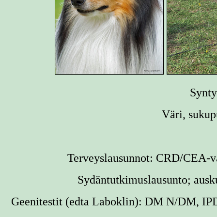
Synty
Väri, sukup
Terveyslausunnot: CRD/CEA-vap
Sydäntutkimuslausunto; auskul
Geenitestit (edta
Laboklin
):
DM N/DM, IP