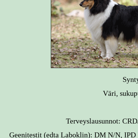
Synt
Väri, sukup
Terveyslausunnot: CRD/
Geenitestit (edta Laboklin): DM N/N, I