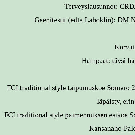
Terveyslausunnot: CR
Geenitestit (edta
Laboklin
):
DM N
Korvat
Hampaat:
täysi h
FCI traditional style taipumuskoe Somero 
läpäisty, er
FCI traditional style paimennuksen esikoe
So
Kansanaho-Pal