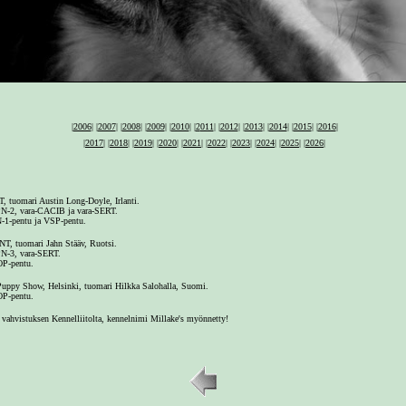
|
2006
| |
2007
| |
2008
| |
2009
| |
2010
| |
2
011
| |
2012
| |
2013
| |
2014
|
|
2015
|
|
2016
|
|
2017
|
|
2018
|
|
2019
|
|
2020
|
|
2021
|
|
2022
|
|
2023
|
|
2024
|
|
2025
|
|
2026
|
, tuomari Austin Long-Doyle, Irlanti.
N-2, vara-CACIB ja vara-SERT.
-1-pentu ja VSP-pentu.
NT, tuomari Jahn Stääv, Ruotsi.
N-3, vara-SERT.
P-pentu.
Puppy Show, Helsinki, tuomari Hilkka Salohalla, Suomi.
P-pentu.
ahvistuksen Kennelliitolta, kennelnimi Millake's myönnetty!