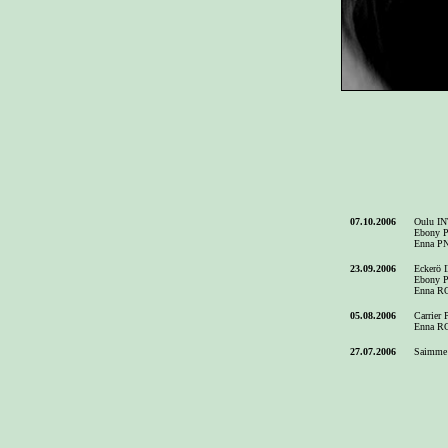
07.10.2006
Oulu INT
Ebony P
Enna PN
23.09.2006
Eckerö I
Ebony P
Enna RO
05.08.2006
Carrier 
Enna RO
27.07.2006
Saimme v