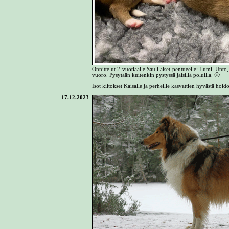
Onnittelut 2-vuotiaalle Saulilaiset-pentueelle: Lumi, Unto
vuoro. Pysytään kuitenkin pystyssä jäisillä poluilla. 🙂
Isot kiitokset Kaisalle ja perheille kasvattien hyvästä hoi
17.12.2023