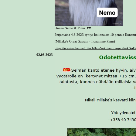
Onnea Nemo & Pimu. ♥️♥️
Perjantaina 4.8.2023 syntyi kokonaista 10 pentua Ilonam
(Millake's Great Gawain - Ilonamme Pimu)
https://jalostus.kennelliitto.fi/frmSukutaulu.aspx?Re
02.08.2023