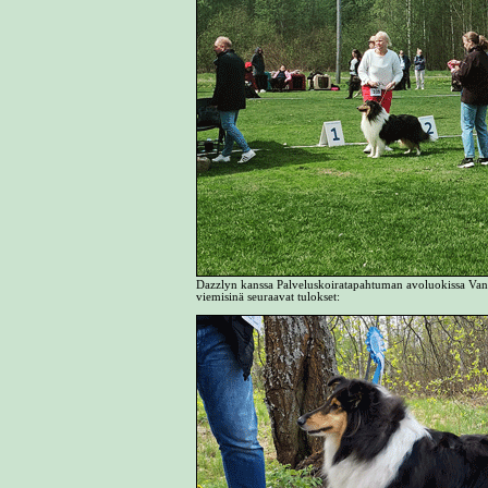
Dazzlyn kanssa Palveluskoiratapahtuman avoluokissa Vant
viemisinä seuraavat tulokset: