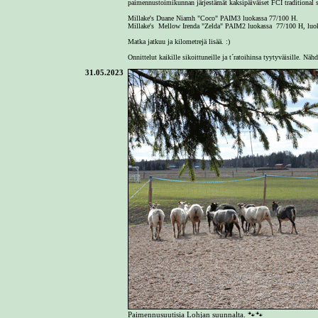
paimennustoimikunnan järjestämät kaksipäiväiset FCI traditional
Millake's Duane Niamh "Coco" PAIM3 luokassa 77/100 H.
Millake's Mellow Irenda "Zelda" PAIM2 luokassa 77/100 H, luok
Matka jatkuu ja kilometrejä lisää. :)
Onnittelut kaikille sikoittuneille ja t´ratoihinsa tyytyväisille. Nähd
31.05.2023
Paimennusuutisia Lohjan suunnalta. 🐾🐾