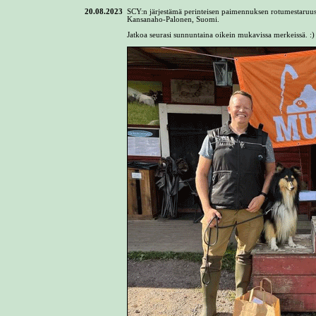
20.08.2023
SCY:n järjestämä perinteisen paimennuksen rotumestaruu
Kansanaho-Palonen, Suomi.
Jatkoa seurasi sunnuntaina oikein mukavissa merkeissä. :)