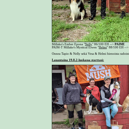
Millake's Ember Epona "
Nelly
" 86/100 EH -->
PAIME
PAIM-T Millake's Mystical Elwen "
Helmi
" 88/100 EH --
Onnea Tapio & Nelly sekä Vesa & Helmi hienoista radoista
Lauantaina 19.8.2-luokassa starttasi: