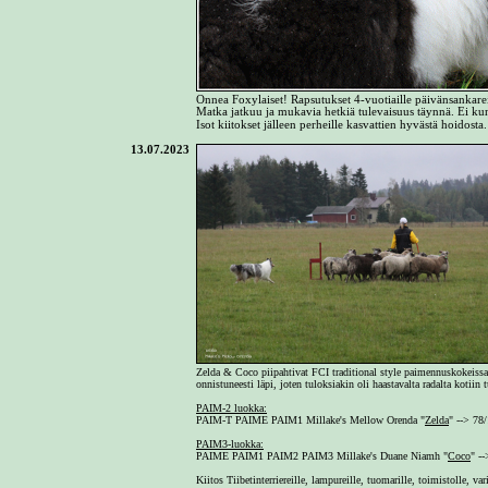
Onnea Foxylaiset! Rapsutukset 4-vuotiaille päivänsankareill
Matka jatkuu ja mukavia hetkiä tulevaisuus täynnä. Ei kun
Isot kiitokset jälleen perheille kasvattien hyvästä hoidosta
13.07.2023
Zelda & Coco piipahtivat FCI traditional style paimennuskokeissa
onnistuneesti läpi, joten tuloksiakin oli haastavalta radalta kotiin 
PAIM-2 luokka:
PAIM-T PAIME PAIM1 Millake's Mellow Orenda "
Zelda
" --> 78
PAIM3-luokka:
PAIME PAIM1 PAIM2 PAIM3 Millake's Duane Niamh "
Coco
" -
Kiitos Tiibetinterriereille, lampureille, tuomarille, toimistolle, va