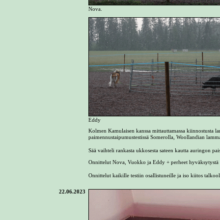
Nova.
Eddy
Kolmen Kamulaisen kanssa mittauttamassa kiinnostusta l
paimennustaipumustestissä Somerolla, Woollandian lammas
Sää vaihteli rankasta ukkosesta sateen kautta auringon pai
Onnittelut Nova, Vuokko ja Eddy + perheet hyväksytystä t
Onnittelut kaikille testiin osallistuneille ja iso kiitos talkoo
22.06.2023