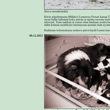
(Kuva metsälenkiltä)
Kävin piipahtamassa Millake's Luminous Fionan kanssa Tii
isossa hallin hälinässä koko päivän ja sijoittu nuorten luo
tukevasti. Tosin nakkeja ei voinut ottaa lainkaan avuksi
täältä kehässä etuliikkeen häriintyessä ajoittain tästä syy
Kaikkiaan kokemuksena mukava päivä käydä Lumin kanssa 
09.12.2023