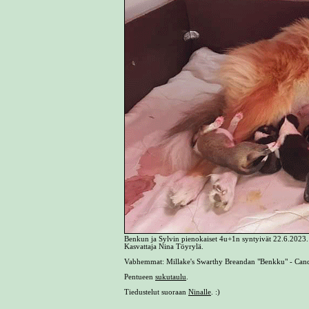
Benkun ja Sylvin pienokaiset 4u+1n syntyivät 22.6.2023.
Kasvattaja Nina Töyrylä.
Vabhemmat: Millake's Swarthy Breandan "Benkku" - Can
Pentueen
sukutaulu
.
Tiedustelut suoraan
Ninalle
. :)