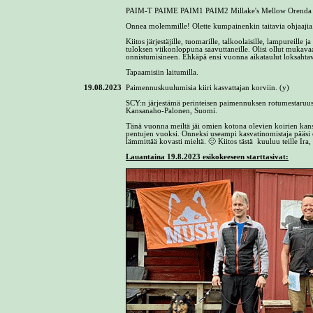
PAIM-T PAIME PAIM1 PAIM2 Millake's Mellow Orenda 
Onnea molemmille! Olette kumpainenkin taitavia ohjaajia. U
Kiitos järjestäjille, tuomarille, talkoolaisille, lampureille 
tuloksen viikonloppuna saavuttaneille. Olisi ollut mukavaa
onnistumisineen. Ehkäpä ensi vuonna aikataulut loksahtava
Tapaamisiin laitumilla.
19.08.2023
Paimennuskuulumisia kiiri kasvattajan korviin. (y)
SCY:n järjestämä perinteisen paimennuksen rotumestaruu
Kansanaho-Palonen, Suomi.
Tänä vuonna meiltä jäi omien kotona olevien koirien kan
pentujen vuoksi. Onneksi useampi kasvatinomistaja pääsi
lämmittää kovasti mieltä. 🙂 Kiitos tästä kuuluu teille Ira,
Lauantaina 19.8.2023 esikokeeseen starttasivat: