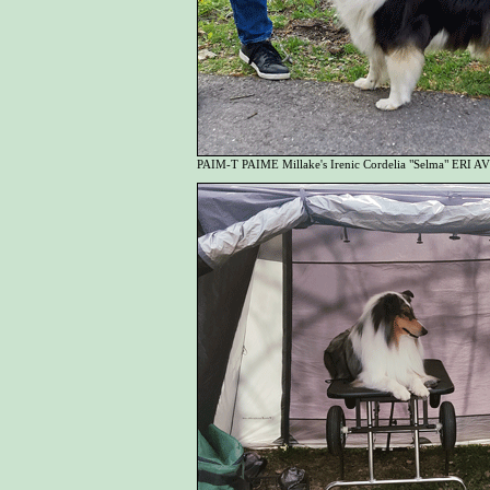
PAIM-T PAIME Millake's Irenic Cordelia "Selma" ERI 