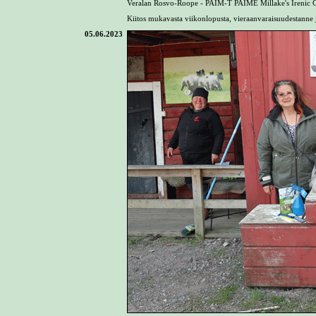
Veralan Rosvo-Roope - PAIM-T PAIME Millake's Irenic C
Kiitos mukavasta viikonlopusta, vieraanvaraisuudestann
05.06.2023