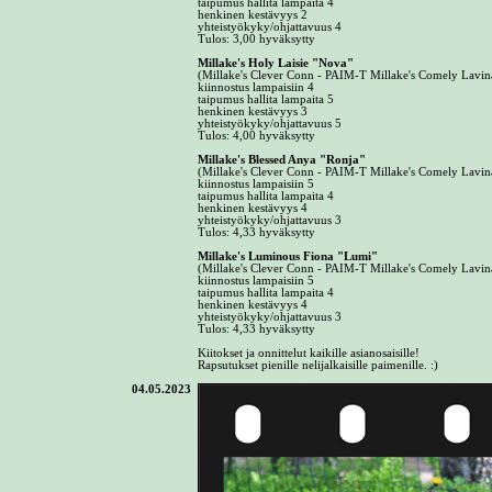
taipumus hallita lampaita 4
henkinen kestävyys 2
yhteistyökyky/ohjattavuus 4
Tulos: 3,00 hyväksytty
Millake's Holy Laisie "Nova"
(Millake's Clever Conn - PAIM-T Millake's Comely Lavin
kiinnostus lampaisiin 4
taipumus hallita lampaita 5
henkinen kestävyys 3
yhteistyökyky/ohjattavuus 5
Tulos: 4,00 hyväksytty
Millake's Blessed Anya "Ronja"
(Millake's Clever Conn - PAIM-T Millake's Comely Lavin
kiinnostus lampaisiin 5
taipumus hallita lampaita 4
henkinen kestävyys 4
yhteistyökyky/ohjattavuus 3
Tulos: 4,33 hyväksytty
Millake's Luminous Fiona "Lumi"
(Millake's Clever Conn - PAIM-T Millake's Comely Lavin
kiinnostus lampaisiin 5
taipumus hallita lampaita 4
henkinen kestävyys 4
yhteistyökyky/ohjattavuus 3
Tulos: 4,33 hyväksytty
Kiitokset ja onnittelut kaikille asianosaisille!
Rapsutukset pienille nelijalkaisille paimenille. :)
04.05.2023