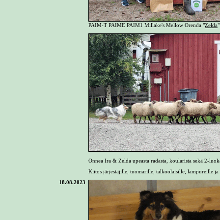
PAIM-T PAIME PAIM1 Millake's Mellow Orenda "
Zelda
"
Onnea Ira & Zelda upeasta radasta, koularista sekä 2-lu
Kiitos järjestäjille, tuomarille, talkoolaisille, lampureille ja k
18.08.2023