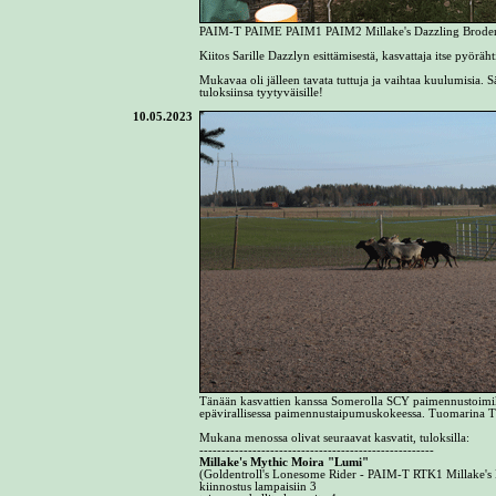
PAIM-T PAIME PAIM1 PAIM2 Millake's Dazzling Brode
Kiitos Sarille Dazzlyn esittämisestä, kasvattaja itse pyörä
Mukavaa oli jälleen tavata tuttuja ja vaihtaa kuulumisia. S
tuloksiinsa tyytyväisille!
10.05.2023
Tänään kasvattien kanssa Somerolla SCY paimennustoimi
epävirallisessa paimennustaipumuskokeessa. Tuomarina T
Mukana menossa olivat seuraavat kasvatit, tuloksilla:
-----------------------------------------------------
Millake's Mythic Moira "Lumi"
(Goldentroll's Lonesome Rider - PAIM-T RTK1 Millake's Br
kiinnostus lampaisiin 3