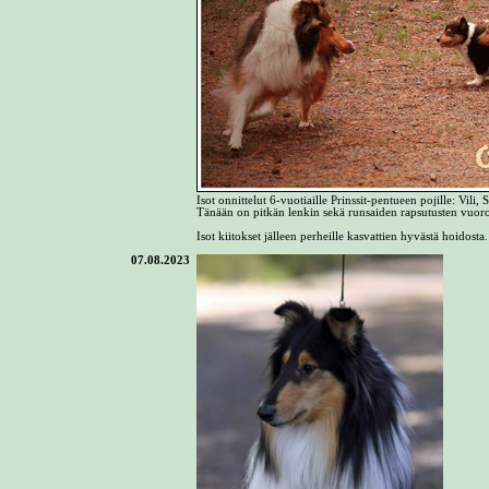
Isot onnittelut 6-vuotiaille Prinssit-pentueen pojille: Vi
Tänään on pitkän lenkin sekä runsaiden rapsutusten vuoro
Isot kiitokset jälleen perheille kasvattien hyvästä hoidost
07.08.2023