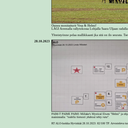
Onnea monitaiturit Vesa & Helmi!
LÄGI Areenalla rallytokossa Lohjalla Saara Uljaan radal
Yhteistyönne pelaa mallikkaasti jka sitä on ilo seurata. Ts
28.10.2023
PAIM-T PAIME PAIM1 Millake’s Mystical Elwen "Helmi" ja ohjaaja
maininnalla: "
todella hienosti yhdessä tehty rata
".
RT ALO-luokka Hyvinkää 28.10.2023: 82/100 TP. Arvosteleva tu