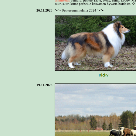
Onnittelut
Samurai pentue Taavi, Nelly, Milla, Brody, Ma
suuri suuri kiitos perheille kasvattien hyvästä hoidosta.
🌹
26.11.2023
🐾🐾 Pentusuunnitelmia
2024
🐾🐾
19.11.2023