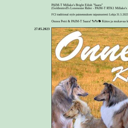
PAIM-T Millake's Bright Eilish "Saara"
(Goldentroll's Lonesome Rider - PAIM-T RTK1 Millake's Br
FCI traditional style paimennuksen taipumustesti
Lohja 31.5.202
Onnea Petri & PAIM-T Saara! 🐑🐑🐕 Kiitos ja mukavaa ku
27.05.2023