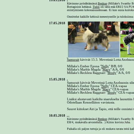
19.05.2018
Kävimme pyörähtämässä
Benkun
(Millake's Swarthy Br
Bottagision kehässä.
Tulos
oli tällä erää ERI/2 SA PU4
esiintymiseen kokonaisuudessaan. Ei kun uusia koitoksi
Onnittelut kaikille kehissä menestyneille ja tuloksiinsa 
17.05.2018
Samurait
kävivät 15.5. Mevetissä Lotta Axelssoni
Millake's Ember Epona "
Nelly
" B/B, 0/0
Millake's Marble Magda "
Macy
" A/A, 0/0
Millake's Reckless Raggnarr "
Brody
" A/A, 0/0
15.05.2018
Samurait kävivät Mevetissä Lotta Axelssonin silm
Millake's Ember Epona "
Nelly
" CEA-vapaa
Millake's Marble Magda "
Macy
" CEA-vapaa
Millake's Reckless Raggnarr "
Brody
" CEA-vapa
Lisäksi alustavasti kaikilta sisarukselta lausuttii
Odotellaan Kennelliiton vavistusta.
Suuret kiitokset Airi ja Tapio, että teille onnistu
10.05.2018
Kävimme pyörähtämässä
Benkun
(Millake's Swarthy Br
EH/4, mukavalla arvostelulla. :)
Kiitos kuvista Juha.
Paikalla oli paljon tuttuja ja oli mukava tavata teitä ka