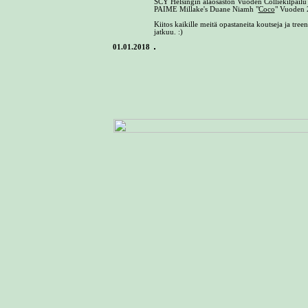
SCY Helsingin alaosaston Vuoden Colliekilpailu
PAIME Millake's Duane Niamh "
Coco
" Vuoden 2
Kiitos kaikille meitä opastaneita koutseja ja tre
jatkuu. :)
01.01.2018