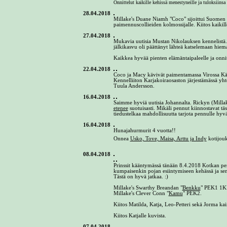
Onnittelut kaikille kehissä menestyneille ja tuloksiinsa 
28.04.2018
Millake's Duane Niamh "Coco" sijoittui Suomen C
paimennuscollieiden kolmossijalle. Kiitos kaikille 
27.04.2018
Mukavia uutisia Mustan Nikolauksen kennelistä
jälkikasvu oli päättänyt lähteä katselemaan hi
Kaikkea hyvää pienten elämäntaipaleelle ja onnitte
22.04.2018
Coco ja Macy kävivät paimentamassa Virossa Kä
Kennelliiton Karjakoiraosaston järjestämässä y
Tuula Andersson.
16.04.2018
Saimme hyviä uutisia Johannalta. Rickyn (Millak
etenee
suotuisasti. Mikäli pennut kiinnostavat tä
tiedustelkaa mahdollisuutta tarjota pennulle hyvä 
16.04.2018
Hunajahurmurit 4 vuotta!!
Usko, Tove, Maisa, Arttu ja Indy
Onnea
kotijouk
08.04.2018
Prinssit kääntymässä tänään 8.4.2018 Kotkan pen
kumpaisenkin pojan esiintymiseen kehässä ja sen
Tästä on hyvä jatkaa. :)
Millake's Swarthy Breandan "
Benkku
" PEK1 1K
Millake's Clever Conn "
Kamu
" PEK2.
Kiitos Matilda, Katja, Leo-Petteri sekä Jorma ka
Kiitos Katjalle kuvista.
07.04.2018