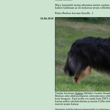
Macy harjoitteli isoissa aikuisissa sinisen nauhan
kaiken kaikkiaan ja oli mukavaa tavata collieihm
Kiitos Benkun kuvasta Annelle. :)
16.06.2018
Tänään kävimme
Benkun
(Millake's Swarthy Brean
Benkun sekä allekirjoittaneen odotuskynnys ylitt
kuin kenguru. Eipä tuolla voi saada kuin EH/3 s
kanssa pitkin näyttelyaluetta ja monia Collie-tutt
nuoren pojan kanssa.
Onnittelut kaikille kehissä menestyneille ja tuloksiinsa 