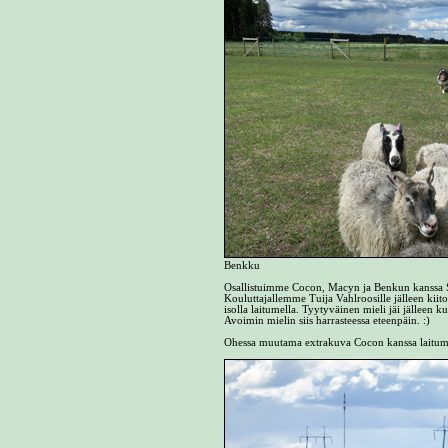
Benkku
Osallistuimme Cocon, Macyn ja Benkun kanssa SC
Kouluttajallemme Tuija Vahlroosille jälleen kii
isolla laitumella. Tyytyväinen mieli jäi jälleen 
Avoimin mielin siis harrasteessa eteenpäin. :)
Ohessa muutama extrakuva Cocon kanssa laitumel