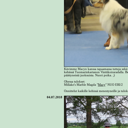
Kävimme Macyn kanssa tapaamassa tuttuja sekä p
kehässä Tuomarinkartanon Vinttikoiraradalla. Ben
päättyneistä juoksuista. Nuori poika. ;)
Ohessa tulokset:
Millake's Marble Magda "
Macy
" NUO ERI/2
Onnittelut kaikille kehissä menestyneille ja tuloks
04.07.2018