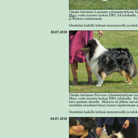
Tänään kävimme Luumäen ryhmänäyttelyssä Ta
Macy
voitti nuorten luokan ERI1 SA tuloksella, 
ja Benkun esittämisestä.
Onnittelut kaikille kehissä menestyneille ja tuloks
28.07.2018
Tänään kävimme Porvoon ryhmänäyttelyssä virola
Macy voitti nuorten luokan ERI1 tuloksella. Kii
kävi ajoittain alueella. Mukava oli jälleen taavat
ennättäisi ennaltasovituun toiseen tapahtumaan a
Onnittelut kaikille kehissä menestyneille ja tuloks
04.07.2018