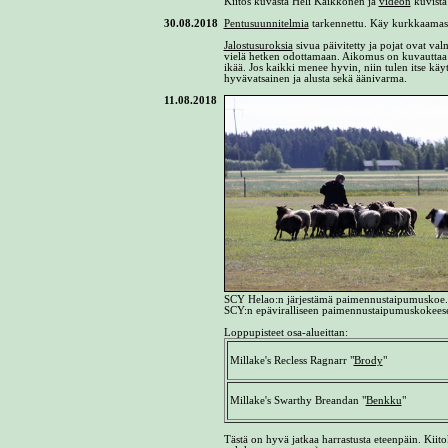
Kiitos kuvasta Heli Kaikkonen ja
videon
kuvista
30.08.2018
Pentusuunnitelmia
tarkennettu. Käy kurkkaamassa
Jalostusuroksia
sivua päivitetty ja pojat ovat va
vielä hetken odottamaan. Aikomus on kuvauttaa lo
ikää. Jos kaikki menee hyvin, niin tulen itse käy
hyvävatsainen ja alusta sekä äänivarma.
11.08.2018
SCY Helao:n järjestämä paimennustaipumuskoe. 
SCY:n epäviralliseen paimennustaipumuskokeese
Loppupisteet osa-alueittan:
Millake's Recless Ragnarr "
Brody
"
Millake's Swarthy Breandan "
Benkku
"
Tästä on hyvä jatkaa harrastusta eteenpäin. Kiitok