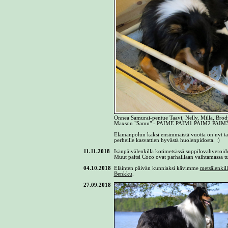
Onnea Samurai-pentue Taavi, Nelly, Milla, Br
Maxson "Samu" - PAIME PAIM1 PAIM2 PAIM3 M
Elämänpolun kaksi ensimmäistä vuotta on nyt taka
perheille kasvattien hyvästä huolenpidosta. :)
11.11.2018
Isänpäivälenkillä kotimetsässä suppilovahveroi
Muut paitsi Coco ovat parhaillaan vaihtamassa tu
04.10.2018
Eläinten päivän kunniaksi kävimme
metsälenkill
Benkku
.
27.09.2018