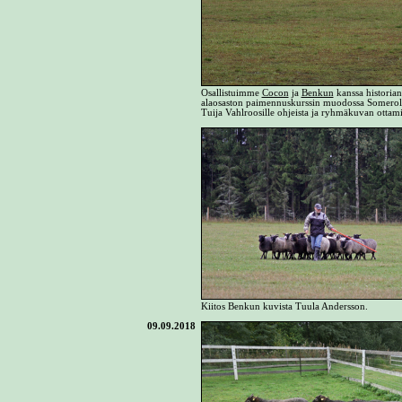
Osallistuimme
Cocon
ja
Benkun
kanssa historia
alaosaston paimennuskurssin muodossa Somerolla.
Tuija Vahlroosille ohjeista ja ryhmäkuvan ottamis
Kiitos Benkun kuvista Tuula Andersson.
09.09.2018