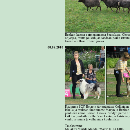
Benkun
kanssa paimentamassa Seutulassa. Ohes
ohjaajaa, mutta pikkuhijaa saadaan poika irtaut
treenit aluillaan. Hieno poika.
08.09.2018
Kävimme SCY Helao:n järjestämässä Collieiden p
lähellä ja mukaan ilmoitimme Macyn ja Benkun 
pentueen emon Reetan. Lisäksi Brodyn perhe oli il
kaikille puuhaihmisille. Yksi kesän parhaista tap
vanhoja tuttuja ja vaihdettua kuulumisia.
Tuloksemme:
Millake's Marble Magda "
Macy
" NUO ERI/-