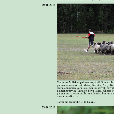
09.06.2018
Vietimme Millake's paimennuspäivää Somerolla k
paimentamassa olivat: Maisa, Benkku, Nelly, Kam
autralianpaimenkoira Pasi. Kaikki kasvatit saivat 
paimennettaviin. Tästä on hyvä jatkaa. Ohessa
k
paimennuspäivään osallistuneille sekä kouluttaja
otetaan uusiksi. :)
Tsemppiä laitumille teille kaikille.
03.06.2018