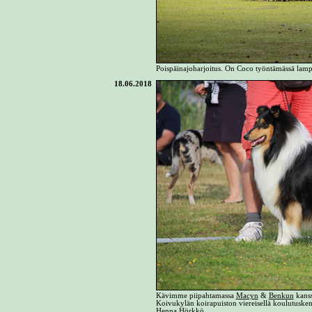
Poispäinajoharjoitus. On Coco työntämässä lampa
18.06.2018
Kävimme piipahtamassa
Macyn
&
Benkun
kanss
Koivukylän koirapuiston viereisellä koulutuskent
Henna Hörkkö.