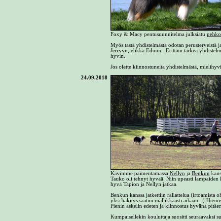
Foxy & Macy pentusuunnitelma julksiatu
pehko
Myös tästä yhdistelmästä odotan perusterveistä j
Jerryyn, elikkä Eduun. Erittäin tärkeä yhdistelm
hyvin.
Jos olette kiinnostuneita yhdistelmästä, mielihyvi
24.09.2018
Kävimme paimentamassa
Nellyn
ja
Benkun
kanss
Tauko oli tehnyt hyvää. Niin upeasti lampaiden kä
hyvä Tapion ja Nellyn jatkaa.
Benkun kanssa jatkettiin rallattelua (irtoamista 
yksi häkitys saatiin mallikkaasti aikaan. :) Hien
Pienin askelin edeten ja kiinnostus hyvänä pitäe
Kumpaisellekin kouluttaja suositti seuraavaksi su