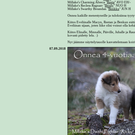
Millake's Charming Afeeca "
Reeta
" AVO EH/-
Millake's Recless Ragnarr "
Brody
" NUO H
Millake's Swarthy Breandan "
Benkku
" JUN H
Onnea kaikille menestyneille ja tuloksiinsa tyytyv
Kiitos Eveliinalle Macyn, Reetan ja Benkun esitt
Eveliinan sijaan, joten liike olisi voinut olla k
Kiitos Elinalle, Minnalle, Päiville, Juhalle ja Ra
kovasti pidetty lelu. :)
Nyt jäämme näyttelytauolle kasvattelemaan koiril
07.09.2018