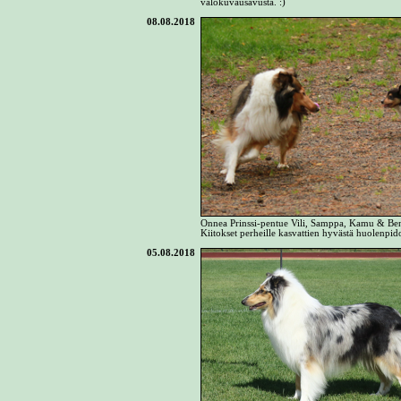
valokuvausavusta. :)
08.08.2018
Onnea Prinssi-pentue Vili, Samppa, Kamu & Benkk
Kiitokset perheille kasvattien hyvästä huolenpido
05.08.2018