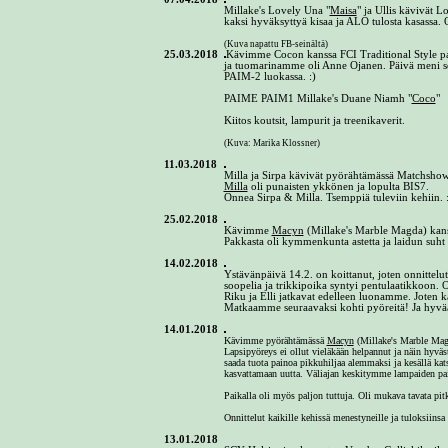
Millake's Lovely Una "
Maisa
" ja Ullis kävivät L
kaksi hyväksyttyä kisaa ja ALO tulosta kasassa. O
(Kuva napattu FB-seinältä)
25.03.2018
Kävimme Cocon kanssa FCI Traditional Style p
ja tuomarinamme oli Anne Ojanen. Päivä meni se
PAIM-2 luokassa. :)
PAIME PAIM1 Millake's Duane Niamh "
Coco
"
Kiitos koutsit, lampurit ja treenikaverit.
(Kuva: Marika Klossner)
11.03.2018
Milla ja Sirpa kävivät pyörähtämässä Matchshow
Milla
oli punaisten ykkönen ja lopulta BIS7.
Onnea Sirpa & Milla. Tsemppiä tuleviin kehiin. :
25.02.2018
Kävimme
Macyn
(Millake's Marble Magda) kanss
Pakkasta oli kymmenkunta astetta ja laidun suht
14.02.2018
Ystävänpäivä 14.2. on koittanut, joten onnittelut 
soopelia ja trikkipoika syntyi pentulaatikkoon. O
Riku ja Elli jatkavat edelleen luonamme. Joten ka
Matkaamme seuraavaksi kohti pyöreitä! Ja hyvää 
14.01.2018
Kävimme pyörähtämässä
Macyn
(Millake's Marble Magd
Lapsipyöreys ei ollut vieläkään helpannut ja näin hyväst
saada tuota painoa pikkuhiljaa alemmaksi ja kesällä kat
kasvattamaan uutta. Väliajan keskitymme lampaiden pai
Paikalla oli myös paljon tuttuja. Oli mukava tavata pit
Onnittelut kaikille kehissä menestyneille ja tuloksiinsa 
13.01.2018