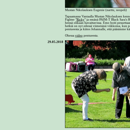
Mustan Nikolauksen Eugenie (narttu, soopeli)
Tapaamassa Vantaalla Mustan Nikolauksen kennel
Fighter "
Ricky
" ja emänä PAIM-T Black Sara's H
heissä olikaan havaittavissa. Emo hoiti pesuettaan
hetkiä on nyt edessä viimeisinä viikkoina, kun pe
pentueesta ja kiitos Johannalle, että pääsimme kä
Ohessa
video
pentueesta.
29.05.2018