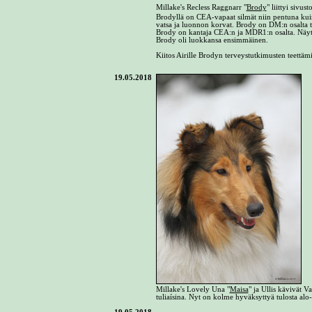
Millake's Recless Raggnarr "
Brody
" liittyi sivu
Brodyllä on CEA-vapaat silmät niin pentuna kuin 
vatsa ja luonnon korvat. Brody on DM:n osalta te
Brody on kantaja CEA:n ja MDR1:n osalta. Näytt
Brody oli luokkansa ensimmäinen.
Kiitos Airille Brodyn terveystutkimusten teettä
19.05.2018
Millake's Lovely Una "
Maisa
" ja Ullis kävivät 
tuliaísina. Nyt on kolme hyväksyttyä tulosta alo-