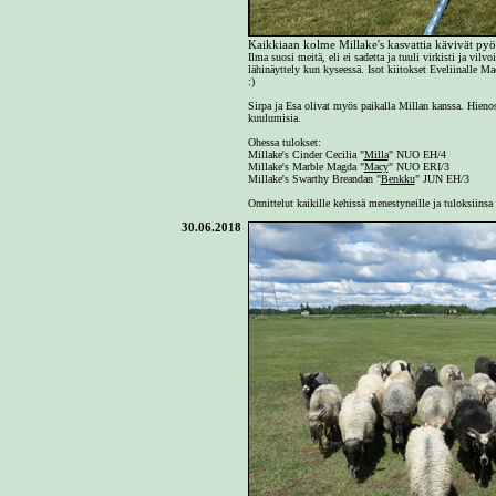
Kaikkiaan kolme Millake's kasvattia kävivät py
Ilma suosi meitä, eli ei sadetta ja tuuli virkisti ja vi
lähinäyttely kun kyseessä. Isot kiitokset Eveliinalle Mac
:)
Sirpa ja Esa olivat myös paikalla Millan kanssa. Hienos
kuulumisia.
Ohessa tulokset:
Millake's Cinder Cecilia "
Milla
" NUO EH/4
Millake's Marble Magda "
Macy
" NUO ERI/3
Millake's Swarthy Breandan "
Benkku
" JUN EH/3
Onnittelut kaikille kehissä menestyneille ja tuloksiinsa 
30.06.2018