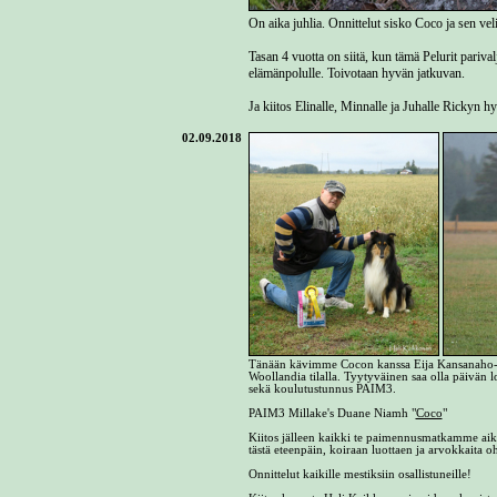
On aika juhlia. Onnittelut sisko Coco ja sen vel
Tasan 4 vuotta on siitä, kun tämä Pelurit pariv
elämänpolulle. Toivotaan hyvän jatkuvan.
Ja kiitos Elinalle, Minnalle ja Juhalle Rickyn h
02.09.2018
Tänään kävimme Cocon kanssa Eija Kansanaho-P
Woollandia tilalla. Tyytyväinen saa olla päivän 
sekä koulutustunnus PAIM3.
PAIM3 Millake's Duane Niamh "
Coco
"
Kiitos jälleen kaikki te paimennusmatkamme aika
tästä eteenpäin, koiraan luottaen ja arvokkaita o
Onnittelut kaikille mestiksiin osallistuneille!