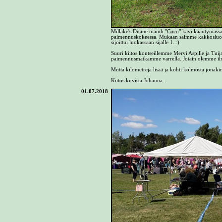
Millake's Duane niamh "
Coco
" kävi kääntymässä
paimennuskokeessa. Mukaan saimme kakkosluok
sijoittui luokassaan sijalle 1. :)
Suuri kiitos koutseillemme Mervi Aspille ja Tuija 
paimennusmatkamme varrella. Jotain olemme ilmei
Mutta kilometrejä lisää ja kohti kolmosta jonaki
Kiitos kuvista Johanna.
01.07.2018